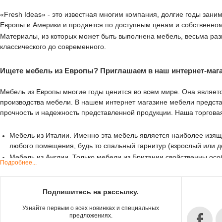
«Fresh Ideas» - это известная многим компания, долгие годы зан
Европы и Америки и продается по доступным ценам и собственном
Материалы, из которых может быть выполнена мебель, весьма разн
классического до современного.
Ищете мебель из Европы? Приглашаем в наш интернет-мага
Мебель из Европы многие годы ценится во всем мире. Она являетс
производства мебели. В нашем интернет магазине мебели предст
прочность и надежность представленной продукции. Наша торговая
Мебель из Италии. Именно эта мебель является наиболее изящ
любого помещения, будь то спальный гарнитур (взрослый или де
Мебель из Англии. Только мебели из Британии свойственны особ
Подробнее...
диваны, выполненные как в текстильной, так и в кожаной отдел
Мебель из Франции. Она всегда отличается красотой и изящест
первый взгляд детали.
Подпишитесь на рассылку.
Мебель из Испании. Именно из этой страны появляются тенденц
Узнайте первым о всех новинках и специальных
технические новшества и разнообразие стилевых решений. В кач
предложениях.